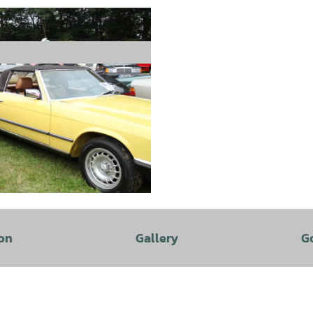
on
Gallery
G