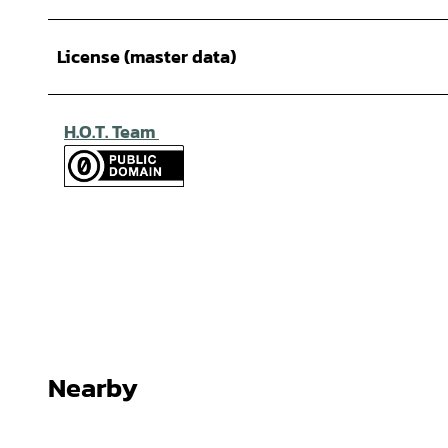
License (master data)
H.O.T. Team
Nearby