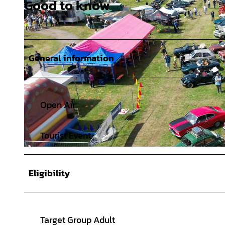
Good to know
General information
Open Air
Tourist Event
©
CC-BY-SA
Eligibility
Target Group Adult