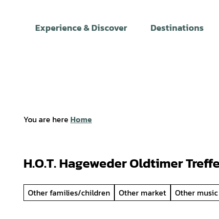
T
o
Experience & Discover
Destinations
c
o
n
t
e
n
t
You are here
Home
H.O.T. Hageweder Oldtimer Treff
Other families/children
Other market
Other music