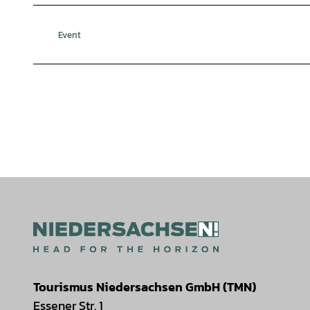
Event
Tourismus Niedersachsen GmbH (TMN)
Essener Str. 1