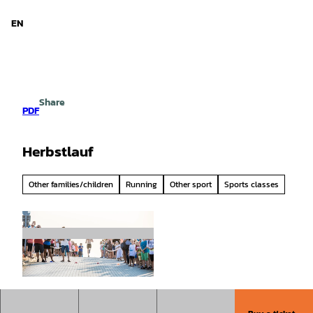
d Niedersachsen
T
o
EN
Search
Menu
c
o
n
t
e
Share
n
PDF
t
Herbstlauf
Other families/children
Running
Other sport
Sports classes
© mail@larswehrmann.de, Lars Wehrmann |
CC-BY