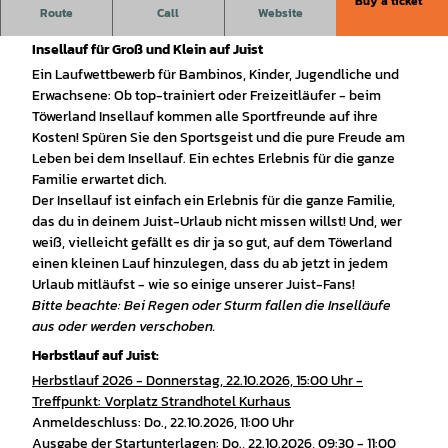
Buy a ticket
Route
Call
Website
Herbstlauf auf Juist
Insellauf für Groß und Klein auf Juist
Ein Laufwettbewerb für Bambinos, Kinder, Jugendliche und
Erwachsene: Ob top-trainiert oder Freizeitläufer - beim
Töwerland Insellauf kommen alle Sportfreunde auf ihre
Kosten! Spüren Sie den Sportsgeist und die pure Freude am
Leben bei dem Insellauf. Ein echtes Erlebnis für die ganze
Familie erwartet dich.
Der Insellauf ist einfach ein Erlebnis für die ganze Familie,
das du in deinem Juist-Urlaub nicht missen willst! Und, wer
weiß, vielleicht gefällt es dir ja so gut, auf dem Töwerland
einen kleinen Lauf hinzulegen, dass du ab jetzt in jedem
Urlaub mitläufst - wie so einige unserer Juist-Fans!
Bitte beachte: Bei Regen oder Sturm fallen die Inselläufe
aus oder werden verschoben.
Herbstlauf auf Juist:
Herbstlauf 2026 - Donnerstag, 22.10.2026, 15:00 Uhr -
Treffpunkt: Vorplatz Strandhotel Kurhaus
Anmeldeschluss: Do., 22.10.2026, 11:00 Uhr
Ausgabe der Startunterlagen: Do., 22.10.2026, 09:30 - 11:00