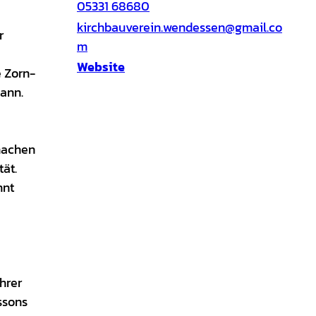
05331 68680
kirchbauverein.wendessen@gmail.co
r
m
Website
e Zorn-
kann.
machen
ät.
hnt
hrer
ssons