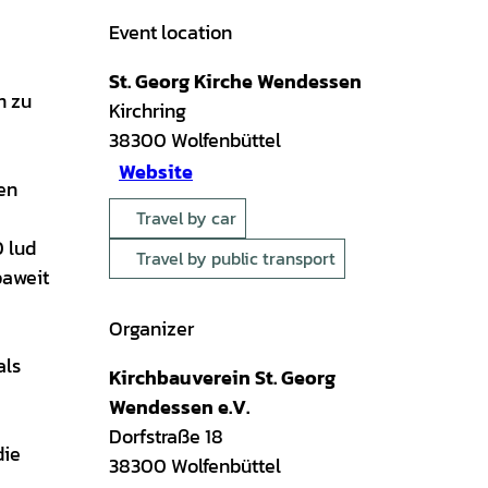
Event location
St. Georg Kirche Wendessen
m zu
Kirchring
38300
Wolfenbüttel
Website
en
Travel by car
0 lud
Travel by public transport
paweit
Organizer
als
Kirchbauverein St. Georg
Wendessen e.V.
Dorfstraße 18
die
38300
Wolfenbüttel