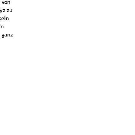
n von
eyz zu
seln
in
, ganz