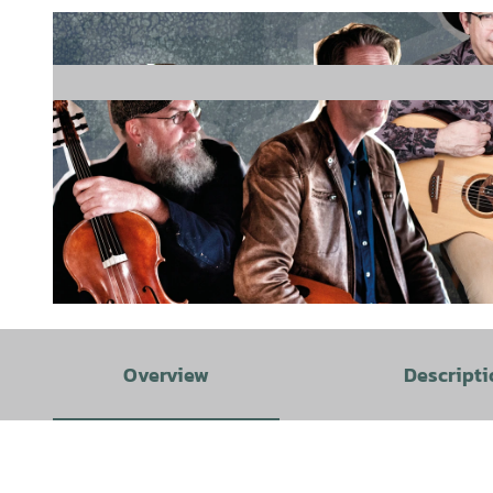
© Walther/Treyz | Väsen |
CC0
Overview
Descripti