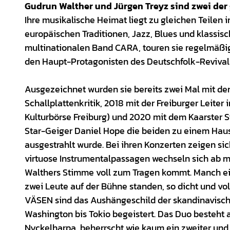
Gudrun Walther und Jürgen Treyz sind zwei der
Ihre musikalische Heimat liegt zu gleichen Teilen 
europäischen Traditionen, Jazz, Blues und klassisch
multinationalen Band CARA, touren sie regelmäßig
den Haupt-Protagonisten des Deutschfolk-Revival
Ausgezeichnet wurden sie bereits zwei Mal mit de
Schallplattenkritik, 2018 mit der Freiburger Leiter
Kulturbörse Freiburg) und 2020 mit dem Kaarster S
Star-Geiger Daniel Hope die beiden zu einem Haus
ausgestrahlt wurde. Bei ihren Konzerten zeigen sic
virtuose Instrumentalpassagen wechseln sich ab m
Walthers Stimme voll zum Tragen kommt. Manch ein
zwei Leute auf der Bühne standen, so dicht und vol
VÄSEN sind das Aushängeschild der skandinavisch
Washington bis Tokio begeistert. Das Duo besteht
Nyckelharpa, beherrscht wie kaum ein zweiter und 