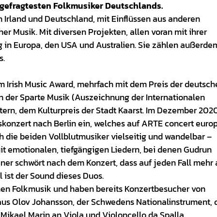
 gefragtesten Folkmusiker Deutschlands.
in Irland und Deutschland, mit Einflüssen aus anderen
er Musik. Mit diversen Projekten, allen voran mit ihrer
 in Europa, den USA und Australien. Sie zählen außerde
s.
m Irish Music Award, mehrfach mit dem Preis der deutsch
 in der Sparte Musik (Auszeichnung der Internationalen
tern, dem Kulturpreis der Stadt Kaarst. Im Dezember 202
konzert nach Berlin ein, welches auf ARTE concert euro
h die beiden Vollblutmusiker vielseitig und wandelbar –
it emotionalen, tiefgängigen Liedern, bei denen Gudrun
er schwört nach dem Konzert, dass auf jeden Fall mehr 
l ist der Sound dieses Duos.
en Folkmusik und haben bereits Konzertbesucher von
 aus Olov Johansson, der Schwedens Nationalinstrument, 
Mikael Marin an Viola und Violoncello da Spalla.