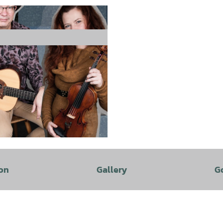
on
Gallery
G