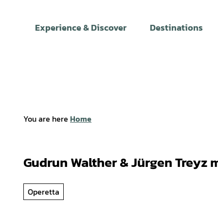
T
o
Experience & Discover
Destinations
c
o
n
t
e
n
t
You are here
Home
Gudrun Walther & Jürgen Treyz 
Operetta