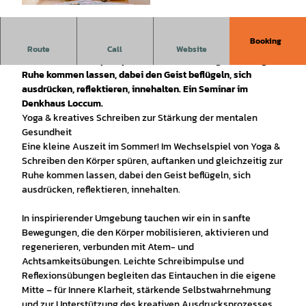
© Gika Demandt, Nora Novak |
CC-BY
Booking
Eine kleine Auszeit im Sommer! Im Wechselspiel von Yoga &
Route
Call
Website
Schreiben den Körper spüren, auftanken und gleichzeitig zur
Ruhe kommen lassen, dabei den Geist beflügeln, sich
ausdrücken, reflektieren, innehalten. Ein Seminar im
Denkhaus Loccum.
Yoga & kreatives Schreiben zur Stärkung der mentalen
Gesundheit
Eine kleine Auszeit im Sommer! Im Wechselspiel von Yoga &
Schreiben den Körper spüren, auftanken und gleichzeitig zur
Ruhe kommen lassen, dabei den Geist beflügeln, sich
ausdrücken, reflektieren, innehalten.
In inspirierender Umgebung tauchen wir ein in sanfte
Bewegungen, die den Körper mobilisieren, aktivieren und
regenerieren, verbunden mit Atem- und
Achtsamkeitsübungen. Leichte Schreibimpulse und
Reflexionsübungen begleiten das Eintauchen in die eigene
Mitte – für Innere Klarheit, stärkende Selbstwahrnehmung
und zur Unterstützung des kreativen Ausdrucksprozesses.