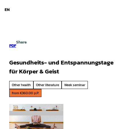
d Niedersachsen
T
o
EN
Search
Menu
c
o
n
t
e
Share
n
PDF
t
Gesundheits- und Entspannungstage
für Körper & Geist
Other health
Other literature
Week seminar
from €360.00 p.P.