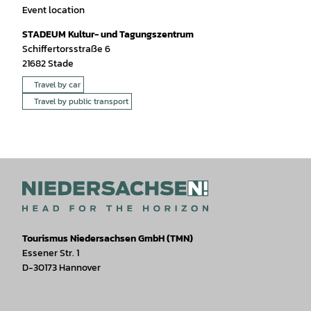
Event location
STADEUM Kultur- und Tagungszentrum
Schiffertorsstraße 6
21682
Stade
Travel by car
Travel by public transport
Tourismus Niedersachsen GmbH (TMN)
Essener Str. 1
D-30173 Hannover