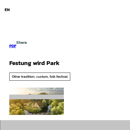
d Niedersachsen
T
o
EN
Search
Menu
c
o
n
t
e
Share
n
PDF
t
Festung wird Park
Other tradition, custom, folk festival
© Max Wiesenbach |
CC-BY