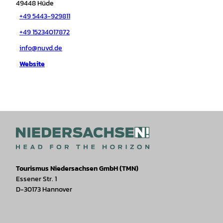
49448
Hüde
+49 5443-929811
+49 15234017872
info@nuvd.de
Website
Tourismus Niedersachsen GmbH (TMN)
Essener Str. 1
D-30173 Hannover