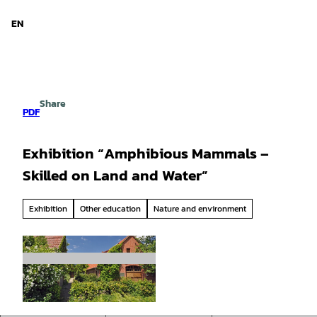
d Niedersachsen
T
o
EN
Search
Menu
c
o
n
t
e
Share
n
PDF
t
Exhibition “Amphibious Mammals –
Skilled on Land and Water”
Exhibition
Other education
Nature and environment
© Oliver Lange |
CC-BY-SA