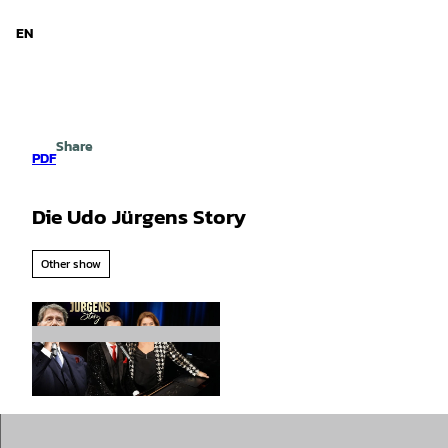
d Niedersachsen
T
o
EN
Search
Menu
c
o
n
t
e
Share
n
PDF
t
Die Udo Jürgens Story
Other show
© Erich Furrer |
CC-BY