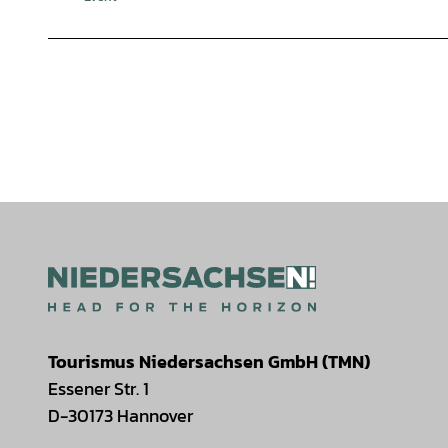
Tourismus Niedersachsen GmbH (TMN)
Essener Str. 1
D-30173 Hannover