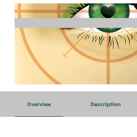
© Harztheater gGmbH - Dirk Grosser / Legrellgraphics |
CC-BY-SA
Overview
Description