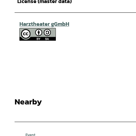
License (master data)
Harztheater gGmbH
Nearby
Event