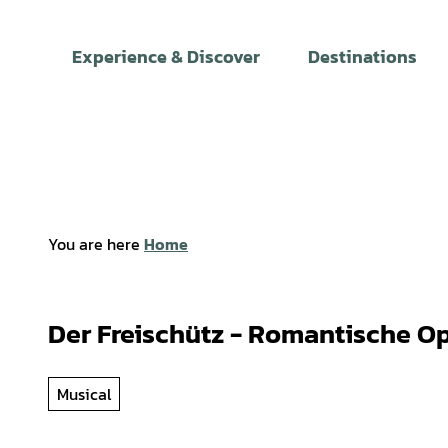
T
o
Experience & Discover
Destinations
c
o
n
t
e
n
t
You are here
Home
Der Freischütz - Romantische O
Musical