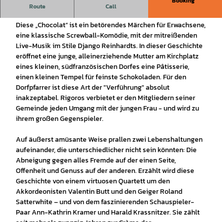
Booking
Chocolat
mit Ann-Kathrin Kramer, Harald Krassnitzer & Les
Route
Call
Manouches Du Tannes
Diese „Chocolat“ ist ein betörendes Märchen für Erwachsene,
eine klassische Screwball-Komödie, mit der mitreißenden
Live-Musik im Stile Django Reinhardts. In dieser Geschichte
eröffnet eine junge, alleinerziehende Mutter am Kirchplatz
eines kleinen, südfranzösischen Dorfes eine Pâtisserie,
einen kleinen Tempel für feinste Schokoladen. Für den
Dorfpfarrer ist diese Art der "Verführung" absolut
inakzeptabel. Rigoros verbietet er den Mitgliedern seiner
Gemeinde jeden Umgang mit der jungen Frau - und wird zu
ihrem großen Gegenspieler.
Auf äußerst amüsante Weise prallen zwei Lebenshaltungen
aufeinander, die unterschiedlicher nicht sein könnten: Die
Abneigung gegen alles Fremde auf der einen Seite,
Offenheit und Genuss auf der anderen. Erzählt wird diese
Geschichte von einem virtuosen Quartett um den
Akkordeonisten Valentin Butt und den Geiger Roland
Satterwhite – und von dem faszinierenden Schauspieler-
Paar Ann-Kathrin Kramer und Harald Krassnitzer. Sie zählt