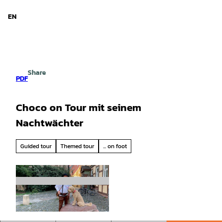
d Niedersachsen
T
o
EN
Search
Menu
c
o
n
t
e
Share
n
PDF
t
Choco on Tour mit seinem
Nachtwächter
Guided tour
Themed tour
... on foot
© Frank Schröter |
CC0