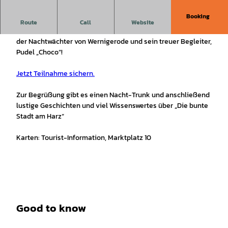
Booking
Nachwächtersonderführung
Route
Call
Website
Zu einer unterhaltsamen Tour durch die Nacht erwartet Sie
der Nachtwächter von Wernigerode und sein treuer Begleiter,
Pudel „Choco“!
Jetzt Teilnahme sichern.
Zur Begrüßung gibt es einen Nacht-Trunk und anschließend
lustige Geschichten und viel Wissenswertes über „Die bunte
Stadt am Harz“
Karten: Tourist-Information, Marktplatz 10
Good to know