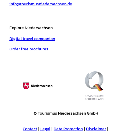
info@tourismusniedersachsen.de
m
t
Explore Niedersachsen
Digital travel companion
Order free brochures
© Tourismus Niedersachsen GmbH
Contact
Legal
Data Protection
Disclaimer