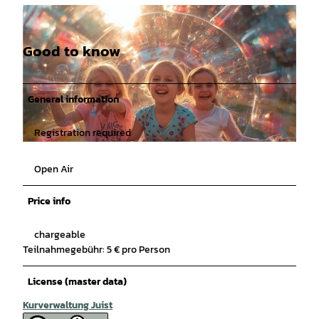
Good to know
General information
Registration required
© Canva Media, KI generiertes Bild |
CC-BY
Open Air
Price info
chargeable
Teilnahmegebühr: 5 € pro Person
License (master data)
Kurverwaltung Juist