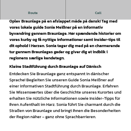
Route
Call
Byvandring i Braunlage – nu også på dansk!
Oplev Braunlage på en afslappet måde på dansk! Tag med
vores lokale guide Sonia Meißner på en informativ
byvandring gennem Braunlage. Hør spændende historier om
vores kurby og få nyttige informationer samt insider-tips til
dit ophold i Harzen. Sonia tager dig med på en charmerende
tur gennem Braunlages gader og giver dig et indblik i
regionens særlige kendetegn.
Kleine Stadtführung durch Braunlage auf Dänisch
Entdecken Sie Braunlage ganz entspannt in dänischer
Sprache! Begleiten Sie unseren Guide Sonia Meißner auf
einer informativen Stadtführung durch Braunlage. Erfahren
Sie Wissenswertes über die Geschichte unseres Kurortes und
erhalten Sie nützliche Informationen sowie Insider-Tipps für
Ihren Aufenthalt im Harz. Sonia führt Sie charmant durch die
Straßen von Braunlage und bringt Ihnen die Besonderheiten
der Region näher – ganz ohne Sprachbarrieren.