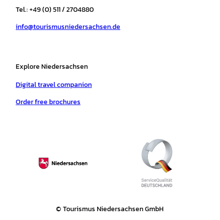
r
o
e
p
e
Tel.: +49 (0) 511 / 2704880
a
k
p
s
info@tourismusniedersachsen.de
m
t
Explore Niedersachsen
Digital travel companion
Order free brochures
© Tourismus Niedersachsen GmbH