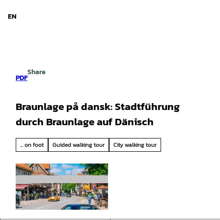
d Niedersachsen
T
o
EN
Search
Menu
c
o
n
t
e
Share
n
PDF
t
Braunlage på dansk: Stadtführung
durch Braunlage auf Dänisch
... on foot
Guided walking tour
City walking tour
© Tobias Brabanski. |
CC-BY-SA