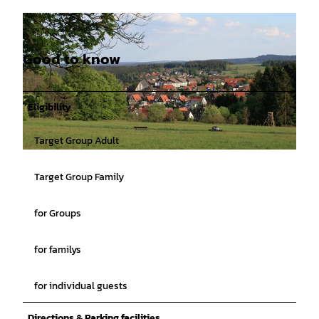
Good to know
Eligibility
Target Group Adult
©
CC-BY-SA
Target Group Family
for Groups
for familys
for individual guests
Directions & Parking facilities