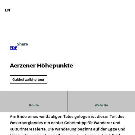
d Niedersachsen
T
o
EN
Search
Menu
c
o
n
t
e
Share
n
PDF
t
Aerzener Höhepunkte
Guided walking tour
Wälder, kleine Siedlungen und traumhafte Ausblicke - so
Route
Website
stellt sich der Nordwesten Aerzens dar.
Am Ende eines weitläufigen Tales gelegen ist dieser Teil des
Weserberglandes ein echter Geheimtipp für Wanderer und
Kulturinteressierte. Die Wanderung beginnt auf der Egge und