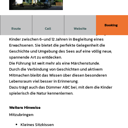
© TID_ASt |
CC-BY-SA
Booking
Riesen, Rätsel und Mitmachaktion für die ganze Familie.
Route
Call
Website
Diese Tour dauert ca. 1,5 Std und ist ideal für neugierige
Kinder zwischen 6-und 12 Jahren in Begleitung eines
Erwachsenen. Sie bietet die perfekte Gelegenheit die
Geschichte und Umgebung des Sees auf eine völlig neue,
spannende Art zu entdecken.
Die Führung ist weit mehr als eine Märchenstunde.
Durch die Verbindung von Geschichten und aktivem
Mitmachen bleibt das Wissen über diesen besonderen
Lebensraum viel besser in Erinnerung.
Dazu trägt auch das Dümmer ABC bei, mit dem die Kinder
spielerisch die Natur kennenlernen.
Weitere Hinweise
Mitzubringen:
Kleines Sitzkissen