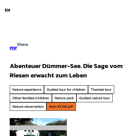
d Niedersachsen
T
o
EN
Search
Menu
c
o
n
t
e
Share
n
PDF
t
Abenteuer Dümmer-See. Die Sage vom
Riesen erwacht zum Leben
Nature experience
Guided tour for children
Themed tour
Other families/children
Nature park
Guided nature tour
Nature observation
from €7.00 p.P.