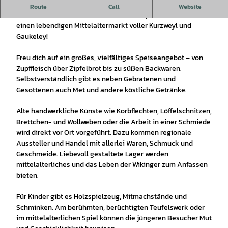
Am 08. und 09. August 2026 verwandelt sich die Obere
Route
Call
Website
Marktstraße zwischen Rathaus und St. Cyriakus wieder in
einen lebendigen Mittelaltermarkt voller Kurzweyl und
Gaukeley!
Freu dich auf ein großes, vielfältiges Speiseangebot – von
Zupffleisch über Zipfelbrot bis zu süßen Backwaren.
Selbstverständlich gibt es neben Gebratenen und
Gesottenen auch Met und andere köstliche Getränke.
Alte handwerkliche Künste wie Korbflechten, Löffelschnitzen,
Brettchen- und Wollweben oder die Arbeit in einer Schmiede
wird direkt vor Ort vorgeführt. Dazu kommen regionale
Aussteller und Handel mit allerlei Waren, Schmuck und
Geschmeide. Liebevoll gestaltete Lager werden
mittelalterliches und das Leben der Wikinger zum Anfassen
bieten.
Für Kinder gibt es Holzspielzeug, Mitmachstände und
Schminken. Am berühmten, berüchtigten Teufelswerk oder
im mittelalterlichen Spiel können die jüngeren Besucher Mut