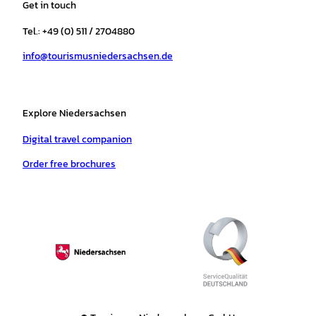
Get in touch
g
o
k
b
a
r
r
o
e
p
e
Tel.: +49 (0) 511 / 2704880
a
k
p
s
info@tourismusniedersachsen.de
m
t
Explore Niedersachsen
Digital travel companion
Order free brochures